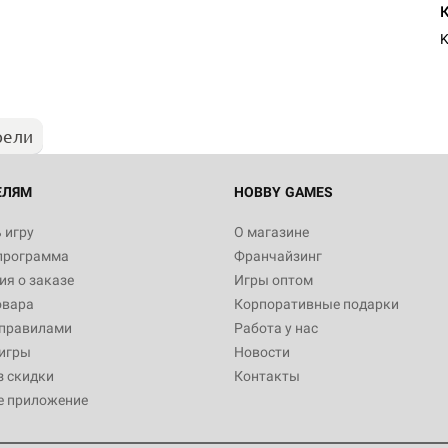
Настольная игра Hobby Worl
Египта
K
1 991
рели
Настольная игра Hobby World
Белая смерть
12 990
ЕЛЯМ
HOBBY GAMES
 игру
О магазине
программа
Франчайзинг
Настольная игра Hobby World
я о заказе
Игры оптом
Сердце роя. Дисплей бустеро
овара
Корпоративные подарки
3 490
 правилами
Работа у нас
игры
Новости
з скидки
Контакты
е приложение
Настольная игра Hobby Worl
Аркхэма. Карточная игра: Вт