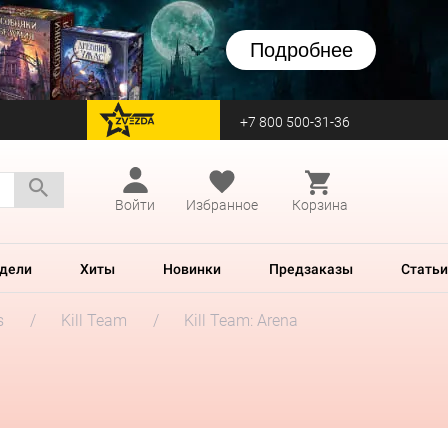
Подробнее
+7 800 500-31-36
перейти на Zvezda
Войти
Избранное
Корзина
дели
Хиты
Новинки
Предзаказы
Статьи
s
Kill Team
Kill Team: Arena