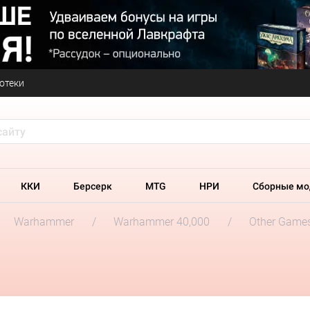
отеки
ККИ
Берсерк
MTG
НРИ
Сборные мо
Warhammer
Warhammer 40,000
Other Game