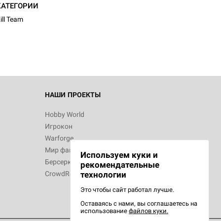
d Монстры
КАТЕГОРИИ
ill Team
 Зомбицид:
НАШИ ПРОЕКТЫ
Hobby World
Игрокон
 Берсерк.
Warforge
в
Мир фантастики
Используем куки и
Берсерк
рекомендательные
CrowdRepublic
технологии
Это чтобы сайт работал лучше.
Оставаясь с нами, вы соглашаетесь на
d Ужас
использование
файлов куки.
орой сезон