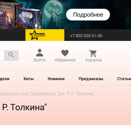
Подробнее
+7 800 500-31-36
перейти на Zvezda
Войти
Избранное
Корзина
дели
Хиты
Новинки
Предзаказы
Статьи
лшебный мир Средиземья Дж. Р. Р. Толкина"
Р. Толкина"