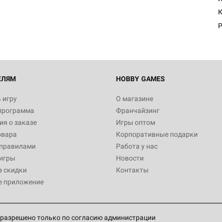
К
Р
ЕЛЯМ
HOBBY GAMES
 игру
О магазине
программа
Франчайзинг
я о заказе
Игры оптом
овара
Корпоративные подарки
 правилами
Работа у нас
игры
Новости
з скидки
Контакты
е приложение
разрешено только по согласию администрации