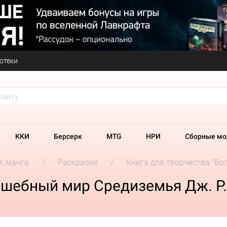
отеки
ККИ
Берсерк
MTG
НРИ
Сборные мо
и, манга
Раскраски
Книга для творчества "Во
лшебный мир Средиземья Дж. Р. 