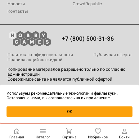
Новости
CrowdRepublic
Контакты
+7 (800) 500-31-36
Политика конфиденциальности
Публичная оферта
Правила акций со скидкой
Копирование материалов разрешено только по согласию
администрации
Содержимое сайта не является публичной офертой
На сайте Hobby Games применяются
рекомендательные
технологии
.
Используем
рекомендательные технологии
и
файлы куки.
Оставаясь с нами, вы соглашаетесь на их применение
Уведомить о наличии
OK
Главная
Каталог
Корзина
Избранное
Войти