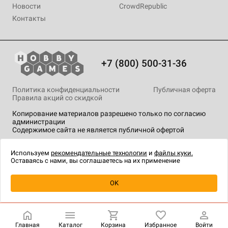
Новости
CrowdRepublic
Контакты
+7 (800) 500-31-36
Политика конфиденциальности
Публичная оферта
Правила акций со скидкой
Копирование материалов разрешено только по согласию
администрации
Содержимое сайта не является публичной офертой
На сайте Hobby Games применяются
рекомендательные
технологии
.
Используем
рекомендательные технологии
и
файлы куки.
Оставаясь с нами, вы соглашаетесь на их применение
Уведомить о наличии
OK
Главная
Каталог
Корзина
Избранное
Войти