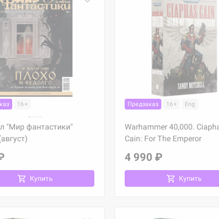
каз
16+
Предзаказ
16+
Eng
л "Мир фантастики"
Warhammer 40,000. Ciaph
август)
Cain: For The Emperor
₽
4 990 ₽
Купить
Купить