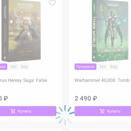
каз
16+
Eng
Предзаказ
16+
Eng
rus Heresy Saga: False
Warhammer 40,000: Tomb 
0 ₽
2 490 ₽
Купить
Купить