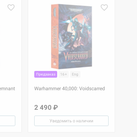
Предзаказ
16+
Eng
emnant
Warhammer 40,000: Voidscarred
2 490 ₽
Уведомить о наличии