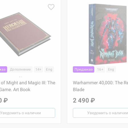
каз
Дополнение
14+
Eng
Предзаказ
16+
Eng
 of Might and Magic III: The
Warhammer 40,000: The R
Game. Art Book
Blade
0 ₽
2 490 ₽
Уведомить о наличии
Уведомить о наличии