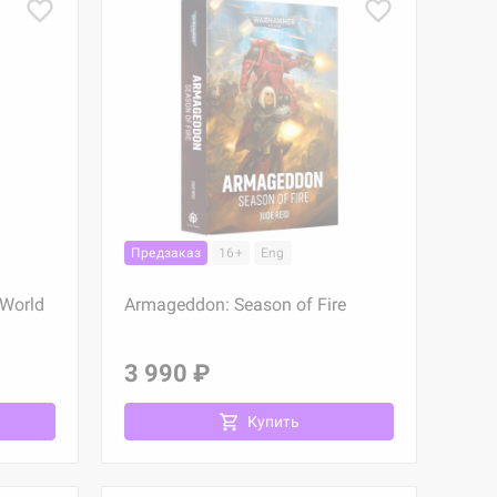
Предзаказ
16+
Eng
World
Armageddon: Season of Fire
3 990 ₽
Купить