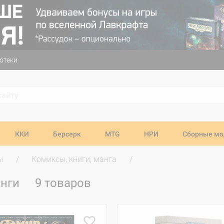
отеки
ККИ
Берсерк
MTG
НРИ
Сборные мо
ы
Комиксы, книги, манга
анги
9 товаров