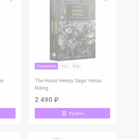
Предзаказ
16+
Eng
as
The Horus Heresy Saga: Horus
Rising
2 490 ₽
Купить