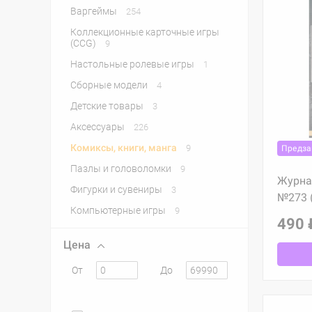
Варгеймы
254
Коллекционные карточные игры
(CCG)
9
Настольные ролевые игры
1
Сборные модели
4
Детские товары
3
Аксессуары
226
Комиксы, книги, манга
9
Предза
Пазлы и головоломки
9
Журна
Фигурки и сувениры
3
№273 (
Компьютерные игры
9
490 
Цена
От
До