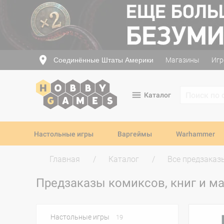
Соединённые Штаты Америки
Магазины
Игр
Каталог
Настольные игры
Варгеймы
Warhammer
Главная
Каталог
Все предзаказ
Предзаказы комиксов, книг и м
Настольные игры
19