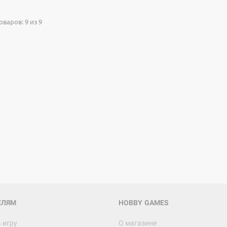
варов: 9 из 9
Настольная игра Hobby Worl
Египта
1 991
Настольная игра Hobby World
Белая смерть
12 990
ЕЛЯМ
HOBBY GAMES
 игру
О магазине