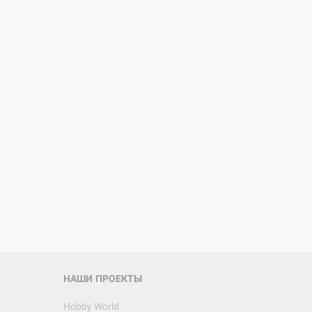
d Монстры
 Зомбицид:
НАШИ ПРОЕКТЫ
Hobby World