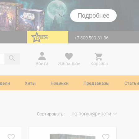
Подробнее
+7 800 500-31-36
перейти на Zvezda
Войти
Избранное
Корзина
дели
Хиты
Новинки
Предзаказы
Статьи
по популярности
Сортировать: