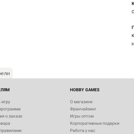
С
К
Н
рели
ЕЛЯМ
HOBBY GAMES
 игру
О магазине
программа
Франчайзинг
я о заказе
Игры оптом
овара
Корпоративные подарки
 правилами
Работа у нас