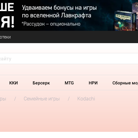
отеки
ККИ
Берсерк
MTG
НРИ
Сборные мо
гры
Семейные игры
Kodachi