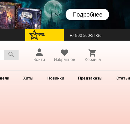
Подробнее
+7 800 500-31-36
перейти на Zvezda
Войти
Избранное
Корзина
дели
Хиты
Новинки
Предзаказы
Статьи