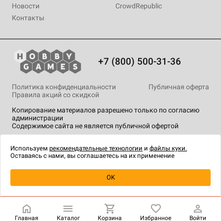
Новости
CrowdRepublic
Контакты
+7 (800) 500-31-36
Политика конфиденциальности
Публичная оферта
Правила акций со скидкой
Копирование материалов разрешено только по согласию
администрации
Содержимое сайта не является публичной офертой
На сайте Hobby Games применяются
рекомендательные
технологии
.
Используем
рекомендательные технологии
и
файлы куки.
Оставаясь с нами, вы соглашаетесь на их применение
OK
Купить
| 1 990 ₽
Главная
Каталог
Корзина
Избранное
Войти