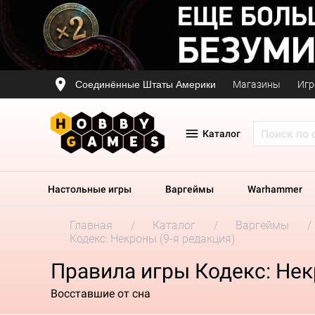
Соединённые Штаты Америки
Магазины
Игр
Каталог
Настольные игры
Варгеймы
Warhammer
Главная
Каталог
Варгеймы
Кодекс: Некроны (9-я редакция)
Правила игры Кодекс: Нек
Восставшие от сна