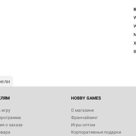
W
N
X
R
рели
ЕЛЯМ
HOBBY GAMES
 игру
О магазине
программа
Франчайзинг
я о заказе
Игры оптом
овара
Корпоративные подарки