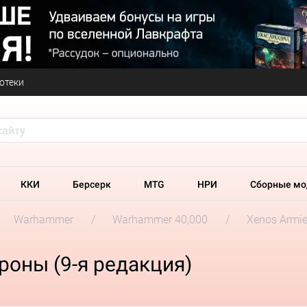
отеки
ККИ
Берсерк
MTG
НРИ
Сборные мо
Warhammer
Warhammer 40,000
Xenos Armi
роны (9-я редакция)