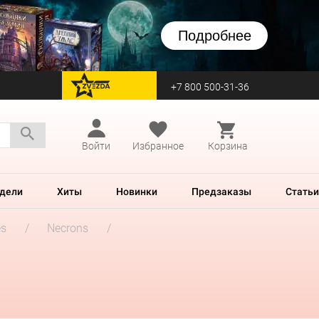
Подробнее
+7 800 500-31-36
перейти на Zvezda
Войти
Избранное
Корзина
дели
Хиты
Новинки
Предзаказы
Статьи
es
Necrons