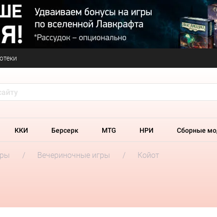
отеки
ККИ
Берсерк
MTG
НРИ
Сборные мо
гры
Вечериночные игры
Койот