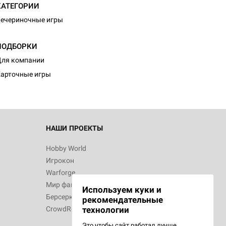
КАТЕГОРИИ
ечериночные игры
ПОДБОРКИ
ля компании
арточные игры
НАШИ ПРОЕКТЫ
Hobby World
Игрокон
Warforge
Мир фантастики
Используем куки и
Берсерк
рекомендательные
CrowdRepublic
технологии
Это чтобы сайт работал лучше.