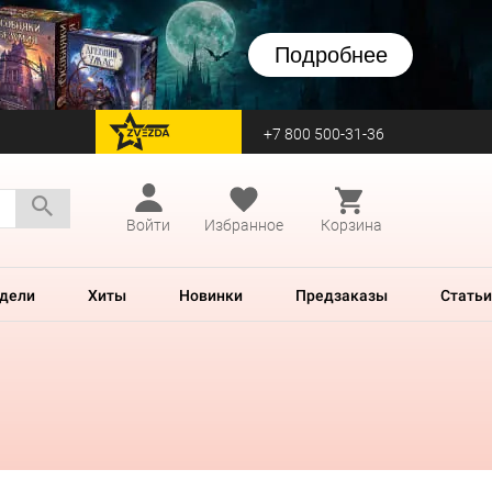
Подробнее
+7 800 500-31-36
перейти на Zvezda
Войти
Избранное
Корзина
дели
Хиты
Новинки
Предзаказы
Статьи