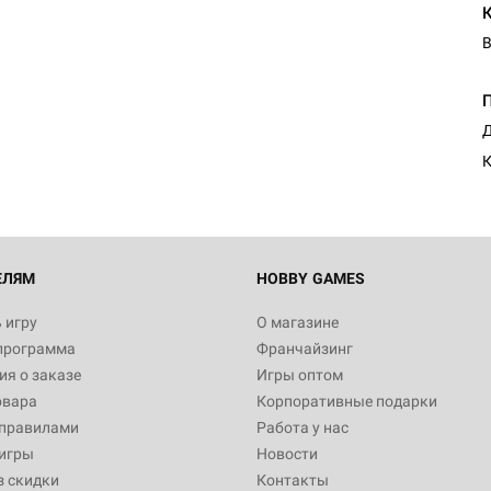
В
Д
К
ЕЛЯМ
HOBBY GAMES
 игру
О магазине
программа
Франчайзинг
я о заказе
Игры оптом
овара
Корпоративные подарки
 правилами
Работа у нас
игры
Новости
з скидки
Контакты