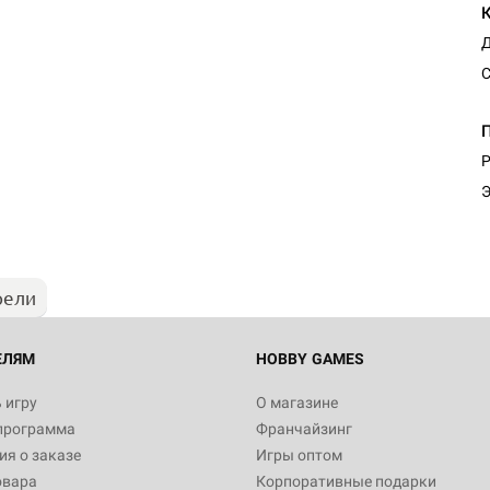
Д
C
Р
Э
рели
ЕЛЯМ
HOBBY GAMES
 игру
О магазине
программа
Франчайзинг
я о заказе
Игры оптом
овара
Корпоративные подарки