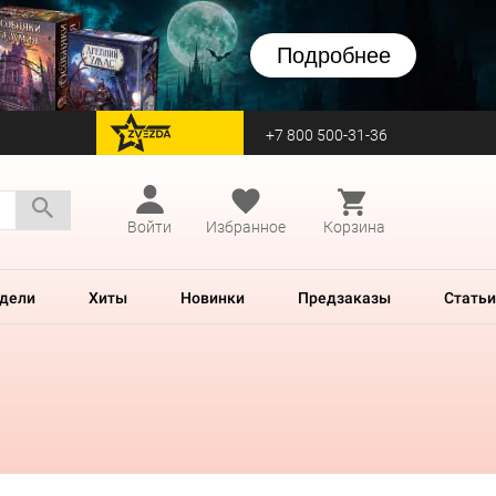
Подробнее
+7 800 500-31-36
перейти на Zvezda
Войти
Избранное
Корзина
дели
Хиты
Новинки
Предзаказы
Статьи