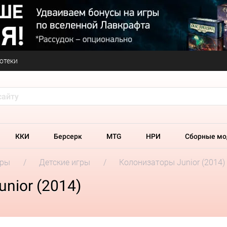
отеки
ККИ
Берсерк
MTG
НРИ
Сборные мо
гры
Детские игры
Колонизаторы Junior (2014)
nior (2014)