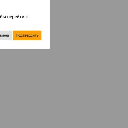
Код товара: 87190
999 ₽
обы перейти к
до 100
бонусов на следующие покупки
тмена
Подтвердить
Купить
В избранное