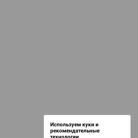
КАТЕГОРИИ
ниги-игры
омиксы, книги, манга
Комиксы
d Монстры
ПОДБОРКИ
риключенческие игры
 Зомбицид:
НАШИ ПРОЕКТЫ
Hobby World
Игрокон
 Берсерк.
Warforge
в
Мир фантастики
Используем куки и
Берсерк
рекомендательные
CrowdRepublic
технологии