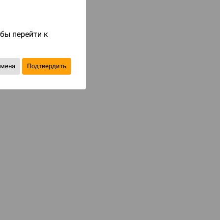
Код товара: 81045
990 ₽
обы перейти к
до 99
бонусов на следующие покупки
тмена
Подтвердить
Уведомить о наличии
В избранное