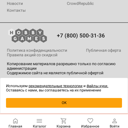
Новости
CrowdRepublic
Контакты
+7 (800) 500-31-36
Политика конфиденциальности
Публичная оферта
Правила акций со скидкой
Копирование материалов разрешено только по согласию
администрации
Содержимое сайта не является публичной офертой
На сайте Hobby Games применяются
рекомендательные
технологии
.
Используем
рекомендательные технологии
и
файлы куки.
Оставаясь с нами, вы соглашаетесь на их применение
Уведомить о наличии
OK
Главная
Каталог
Корзина
Избранное
Войти