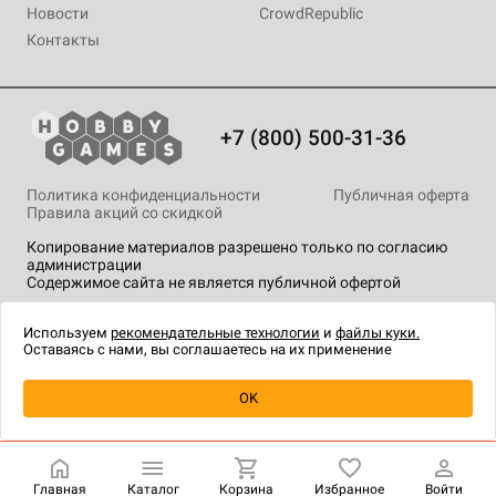
Новости
CrowdRepublic
Контакты
+7 (800) 500-31-36
Политика конфиденциальности
Публичная оферта
Правила акций со скидкой
Копирование материалов разрешено только по согласию
администрации
Содержимое сайта не является публичной офертой
На сайте Hobby Games применяются
рекомендательные
технологии
.
Используем
рекомендательные технологии
и
файлы куки.
Оставаясь с нами, вы соглашаетесь на их применение
Уведомить о наличии
OK
Главная
Каталог
Корзина
Избранное
Войти