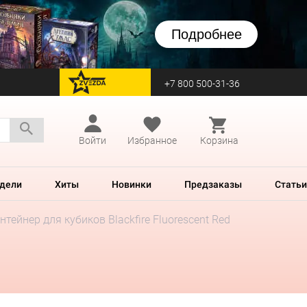
Подробнее
+7 800 500-31-36
перейти на Zvezda
Войти
Избранное
Корзина
дели
Хиты
Новинки
Предзаказы
Статьи
нтейнер для кубиков Blackfire Fluorescent Red