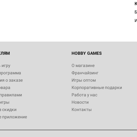
Б
И
ЕЛЯМ
HOBBY GAMES
 игру
О магазине
программа
Франчайзинг
я о заказе
Игры оптом
овара
Корпоративные подарки
 правилами
Работа у нас
игры
Новости
з скидки
Контакты
е приложение