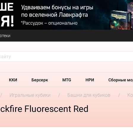
отеки
ККИ
Берсерк
MTG
НРИ
Сборные мо
Игральные кубики
Башни для кубиков
Ко
kfire Fluorescent Red