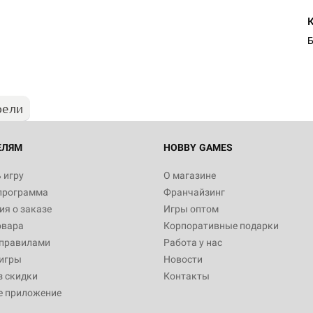
Б
рели
ЕЛЯМ
HOBBY GAMES
 игру
О магазине
программа
Франчайзинг
я о заказе
Игры оптом
овара
Корпоративные подарки
 правилами
Работа у нас
игры
Новости
з скидки
Контакты
е приложение