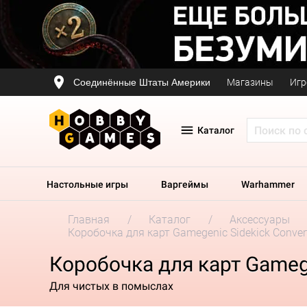
Соединённые Штаты Америки
Магазины
Игр
Каталог
Настольные игры
Варгеймы
Warhammer
Главная
Каталог
Аксессуары
Коробочка для карт Gamegenic Sidekick Converti
Коробочка для карт Gamegen
Для чистых в помыслах