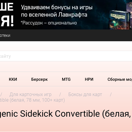
отеки
ККИ
Берсерк
MTG
НРИ
Сборные мо
Для карточных игр
Боксы для карт
ble (белая, 78 мм, 100+ карт)
ic Sidekick Convertible (белая,