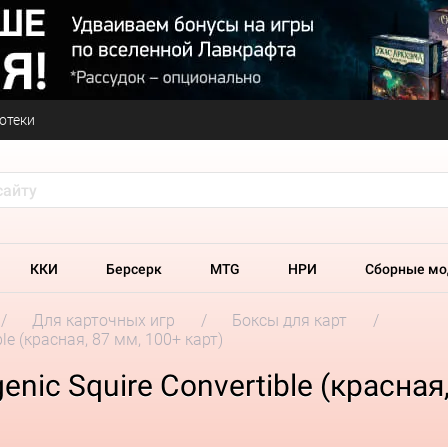
отеки
ККИ
Берсерк
MTG
НРИ
Сборные мо
Для карточных игр
Боксы для карт
le (красная, 87 мм, 100+ карт)
ic Squire Convertible (красная,