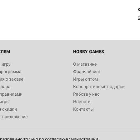
Б
ЕЛЯМ
HOBBY GAMES
 игру
О магазине
программа
Франчайзинг
я о заказе
Игры оптом
овара
Корпоративные подарки
 правилами
Работа у нас
игры
Новости
з скидки
Контакты
е приложение
разрешено только по согласию администрации