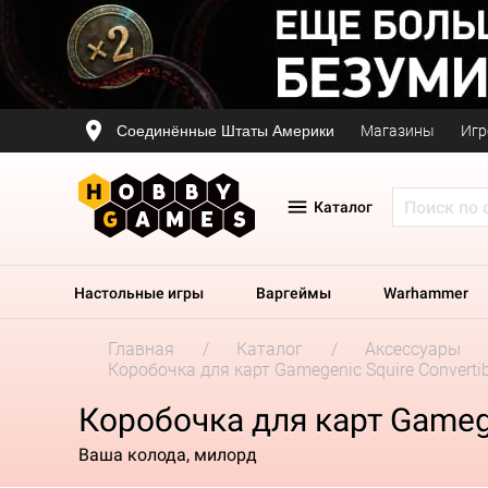
Соединённые Штаты Америки
Магазины
Игр
Каталог
Настольные игры
Варгеймы
Warhammer
Главная
Каталог
Аксессуары
Коробочка для карт Gamegenic Squire Convertib
Коробочка для карт Gamegen
Ваша колода, милорд