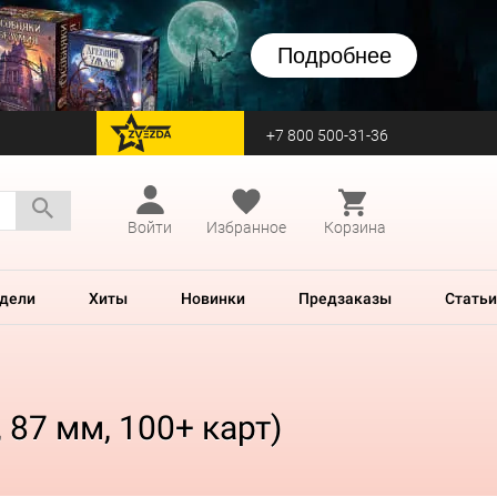
Подробнее
+7 800 500-31-36
перейти на Zvezda
Войти
Избранное
Корзина
дели
Хиты
Новинки
Предзаказы
Статьи
 87 мм, 100+ карт)