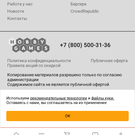
Работа у нас
Берсерк
Новости
CrowdRepublic
Контакты
+7 (800) 500-31-36
Политика конфиденциальности
Публичная оферта
Правила акций со скидкой
Копирование материалов разрешено только по согласию
администрации
Содержимое сайта не является публичной офертой
На сайте Hobby Games применяются
рекомендательные
технологии
.
Используем
рекомендательные технологии
и
файлы куки.
Оставаясь с нами, вы соглашаетесь на их применение
Уведомить о наличии
OK