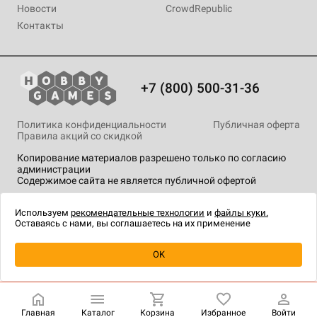
Новости
CrowdRepublic
Контакты
+7 (800) 500-31-36
Политика конфиденциальности
Публичная оферта
Правила акций со скидкой
Копирование материалов разрешено только по согласию
администрации
Содержимое сайта не является публичной офертой
На сайте Hobby Games применяются
рекомендательные
технологии
.
Используем
рекомендательные технологии
и
файлы куки.
Оставаясь с нами, вы соглашаетесь на их применение
Уведомить о наличии
OK
Главная
Каталог
Корзина
Избранное
Войти