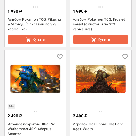
1 990 ₽
1 990 ₽
Альбом Pokemon TCG: Pikachu
Альбом Pokemon TCG: Frosted
& Mimikyu (с листами по 3x3
Forest (с листами по 3x3
кармашка)
кармашка)
Купить
Купить
14+
2 490 ₽
2 490 ₽
Игровое покрытие Ultra-Pro
Игровой мат Doom: The Dark
Warhammer 40K: Adeptus
Ages. Wrath
Astartes