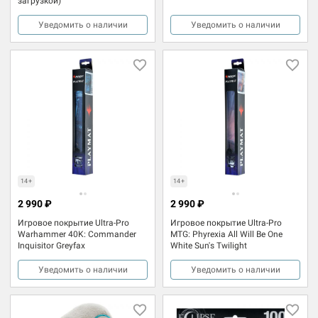
загрузкой)
Уведомить о наличии
Уведомить о наличии
14+
14+
2 990 ₽
2 990 ₽
Игровое покрытие Ultra-Pro
Игровое покрытие Ultra-Pro
Warhammer 40K: Commander
MTG: Phyrexia All Will Be One
Inquisitor Greyfax
White Sun's Twilight
Уведомить о наличии
Уведомить о наличии