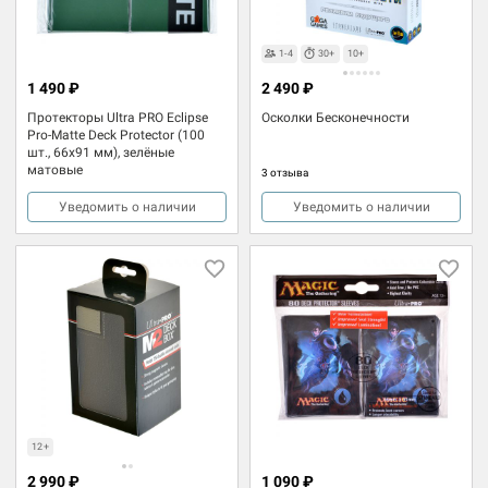
1-4
30+
10+
1 490 ₽
2 490 ₽
Протекторы Ultra PRO Eclipse
Осколки Бесконечности
Pro-Matte Deck Protector (100
шт., 66x91 мм), зелёные
матовые
3 отзыва
Уведомить о наличии
Уведомить о наличии
12+
2 990 ₽
1 090 ₽