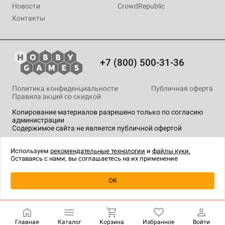
Новости
CrowdRepublic
Контакты
+7 (800) 500-31-36
Политика конфиденциальности
Публичная оферта
Правила акций со скидкой
Копирование материалов разрешено только по согласию
администрации
Содержимое сайта не является публичной офертой
На сайте Hobby Games применяются
рекомендательные
технологии
.
Используем
рекомендательные технологии
и
файлы куки.
Оставаясь с нами, вы соглашаетесь на их применение
Уведомить о наличии
OK
Главная
Каталог
Корзина
Избранное
Войти