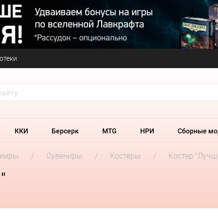
отеки
ККИ
Берсерк
MTG
НРИ
Сборные мо
ениры
Сувениры
Костеры
Костер "Лучш
"