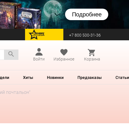
Подробнее
+7 800 500-31-36
перейти на Zvezda
Войти
Избранное
Корзина
дели
Хиты
Новинки
Предзаказы
Статьи
ий почтальон"