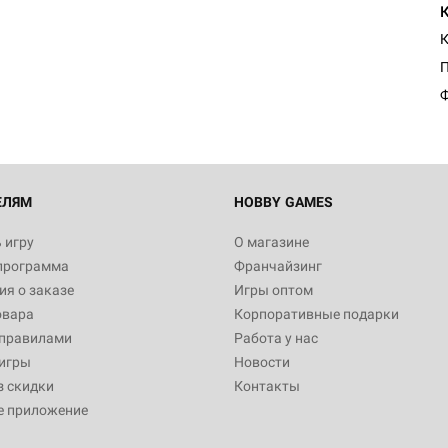
К
Ф
ЕЛЯМ
HOBBY GAMES
 игру
О магазине
программа
Франчайзинг
я о заказе
Игры оптом
овара
Корпоративные подарки
 правилами
Работа у нас
игры
Новости
з скидки
Контакты
е приложение