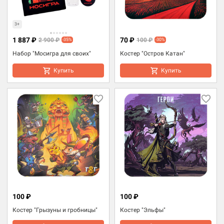
3+
1 887 ₽
70 ₽
2 900 ₽
100 ₽
-35%
-30%
Набор "Мосигра для своих"
Костер "Остров Катан"
Купить
Купить
100 ₽
100 ₽
Костер "Грызуны и гробницы"
Костер "Эльфы"