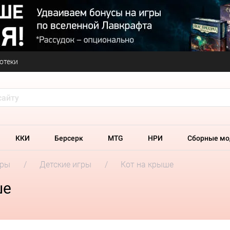
отеки
ККИ
Берсерк
MTG
НРИ
Сборные мо
гры
Детские игры
Кот на крыше
ше