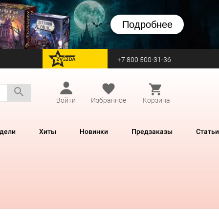
Подробнее
+7 800 500-31-36
перейти на Zvezda
Войти
Избранное
Корзина
дели
Хиты
Новинки
Предзаказы
Статьи