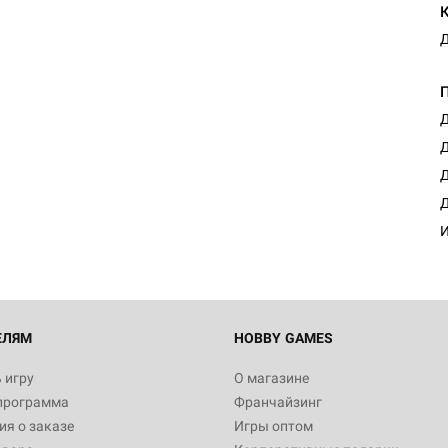
Д
Д
Д
Д
Д
И
ЕЛЯМ
HOBBY GAMES
 игру
О магазине
программа
Франчайзинг
я о заказе
Игры оптом