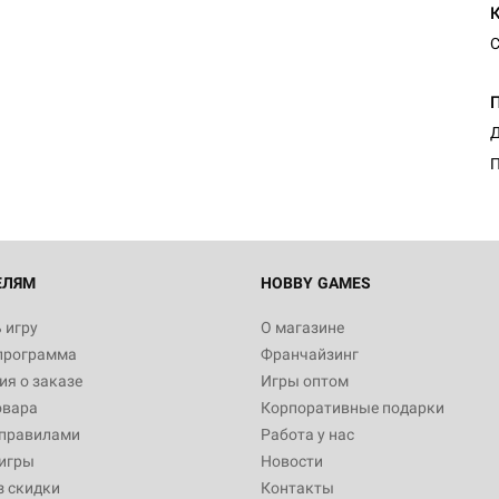
С
Д
П
ЕЛЯМ
HOBBY GAMES
 игру
О магазине
программа
Франчайзинг
я о заказе
Игры оптом
овара
Корпоративные подарки
 правилами
Работа у нас
игры
Новости
з скидки
Контакты