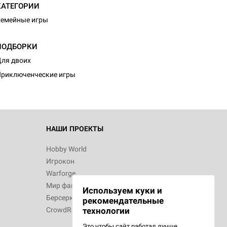
КАТЕГОРИИ
емейные игры
ПОДБОРКИ
ля двоих
риключенческие игры
НАШИ ПРОЕКТЫ
Hobby World
Игрокон
Warforge
Мир фантастики
Используем куки и
Берсерк
рекомендательные
CrowdRepublic
технологии
Это чтобы сайт работал лучше.