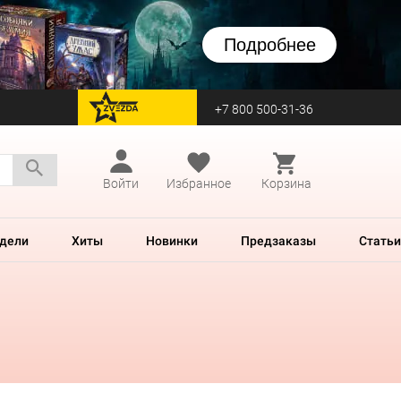
Подробнее
+7 800 500-31-36
перейти на Zvezda
Войти
Избранное
Корзина
дели
Хиты
Новинки
Предзаказы
Статьи