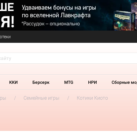
отеки
ККИ
Берсерк
MTG
НРИ
Сборные мо
гры
Семейные игры
Котики Киото