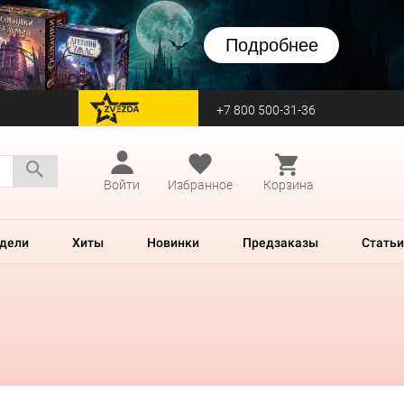
Подробнее
+7 800 500-31-36
перейти на Zvezda
Войти
Избранное
Корзина
дели
Хиты
Новинки
Предзаказы
Статьи