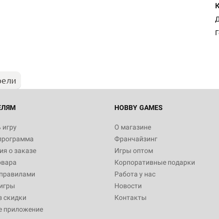
Настольная игра Hobby Worl
Д
Египта
Г
1 991
рели
Настольная игра Hobby World
Белая смерть
12 990
ЕЛЯМ
HOBBY GAMES
 игру
О магазине
программа
Франчайзинг
Настольная игра Hobby World
я о заказе
Игры оптом
Сердце роя. Дисплей бустеро
овара
Корпоративные подарки
3 490
 правилами
Работа у нас
игры
Новости
з скидки
Контакты
е приложение
Настольная игра Hobby Worl