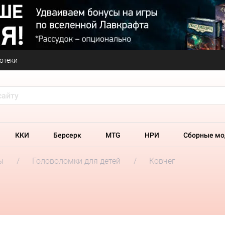
отеки
ККИ
Берсерк
MTG
НРИ
Сборные мо
ы
Головоломки для детей
Ковчег