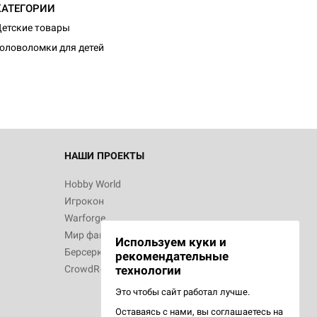
КАТЕГОРИИ
d Монстры
етские товары
оловоломки для детей
 Зомбицид:
НАШИ ПРОЕКТЫ
Hobby World
Игрокон
 Берсерк.
Warforge
в
Мир фантастики
Используем куки и
Берсерк
рекомендательные
CrowdRepublic
технологии
Это чтобы сайт работал лучше.
Оставаясь с нами, вы соглашаетесь на
d Ужас