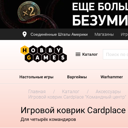
Соединённые Штаты Америки
Магазины
Игр
Каталог
Настольные игры
Варгеймы
Warhammer
Главная
Каталог
Аксессуары
Игровой коврик Cardplace "Командный центр"
Игровой коврик Cardplace
Для четырёх командиров