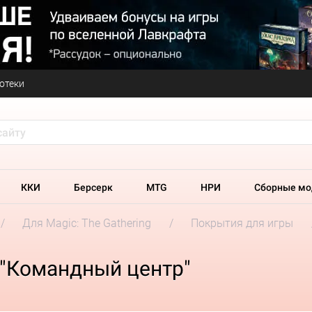
отеки
ККИ
Берсерк
MTG
НРИ
Сборные мо
Для Magic: The Gathering
Покрытия для игры
 "Командный центр"