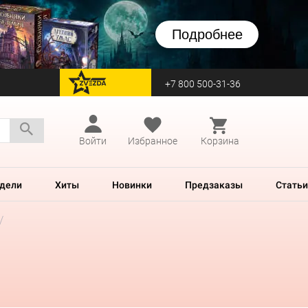
Подробнее
+7 800 500-31-36
перейти на Zvezda
Войти
Избранное
Корзина
дели
Хиты
Новинки
Предзаказы
Статьи