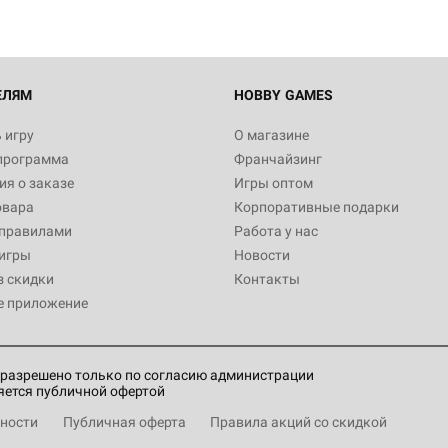
ЕЛЯМ
HOBBY GAMES
 игру
О магазине
программа
Франчайзинг
я о заказе
Игры оптом
овара
Корпоративные подарки
 правилами
Работа у нас
игры
Новости
з скидки
Контакты
е приложение
разрешено только по согласию администрации
яется публичной офертой
ности
Публичная оферта
Правила акций со скидкой