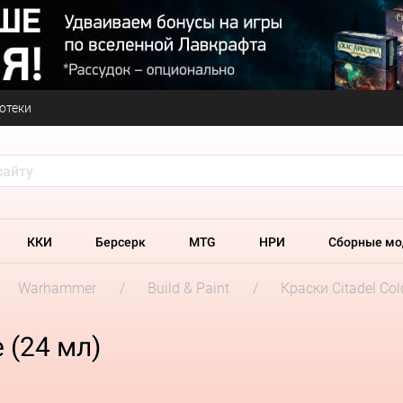
отеки
ККИ
Берсерк
MTG
НРИ
Сборные мо
Warhammer
Build & Paint
Краски Citadel Col
e (24 мл)