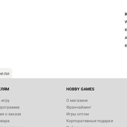
К
Настольная игра Hobby Worl
A
Египта
К
1 991
рели
Настольная игра Hobby World
Белая смерть
12 990
ЕЛЯМ
HOBBY GAMES
 игру
О магазине
программа
Франчайзинг
Настольная игра Hobby World
я о заказе
Игры оптом
Сердце роя. Дисплей бустеро
овара
Корпоративные подарки
3 490