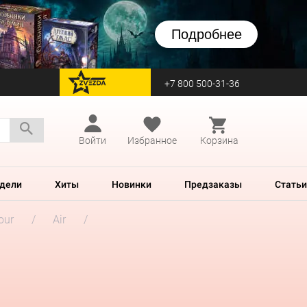
Подробнее
+7 800 500-31-36
перейти на Zvezda
Войти
Избранное
Корзина
дели
Хиты
Новинки
Предзаказы
Статьи
our
Air