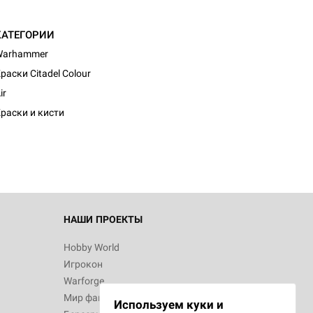
КАТЕГОРИИ
Warhammer
раски Citadel Colour
d Монстры
ir
раски и кисти
 Зомбицид:
НАШИ ПРОЕКТЫ
Hobby World
Игрокон
 Берсерк.
Warforge
в
Мир фантастики
Используем куки и