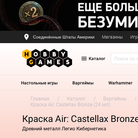
Соединённые Штаты Америки
Магазины
Игр
Каталог
Настольные игры
Варгеймы
Warhammer
Главная
Каталог
Варгеймы
Краска Air: Castellax Bronze (24 мл)
Краска Air: Castellax Bronz
Древний металл Легио Кибернетика