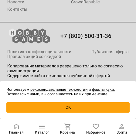
Новости
CrowdRepublic
Контакты
+7 (800) 500-31-36
Политика конфиденциальности
Публичная оферта
Правила акций со скидкой
Копирование материалов разрешено только по согласию
администрации
Содержимое сайта не является публичной офертой
На сайте Hobby Games применяются
рекомендательные
технологии
.
Используем
рекомендательные технологии
и
файлы куки.
Оставаясь с нами, вы соглашаетесь на их применение
Уведомить о наличии
OK
Главная
Каталог
Корзина
Избранное
Войти