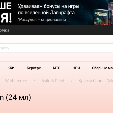
отеки
ККИ
Берсерк
MTG
НРИ
Сборные мо
Warhammer
Build & Paint
Краски Citadel Col
n (24 мл)