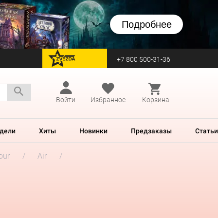
Подробнее
+7 800 500-31-36
перейти на Zvezda
Войти
Избранное
Корзина
дели
Хиты
Новинки
Предзаказы
Статьи
our
Air