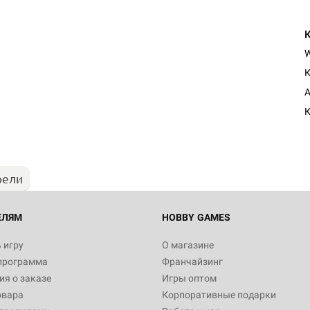
К
A
К
рели
ЕЛЯМ
HOBBY GAMES
 игру
О магазине
программа
Франчайзинг
я о заказе
Игры оптом
овара
Корпоративные подарки