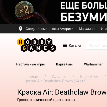
Соединённые Штаты Америки
Магазины
Игр
Каталог
Настольные игры
Варгеймы
Warhammer
Главная
Каталог
Варгеймы
Краска Air: Deathclaw Brown (24 мл)
Краска Air: Deathclaw Brow
Грязно-коричневый цвет стоков