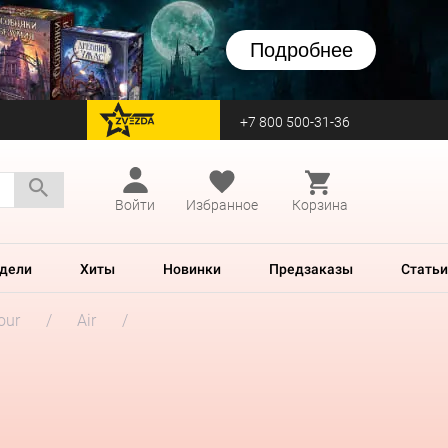
Подробнее
+7 800 500-31-36
перейти на Zvezda
Войти
Избранное
Корзина
дели
Хиты
Новинки
Предзаказы
Статьи
our
Air