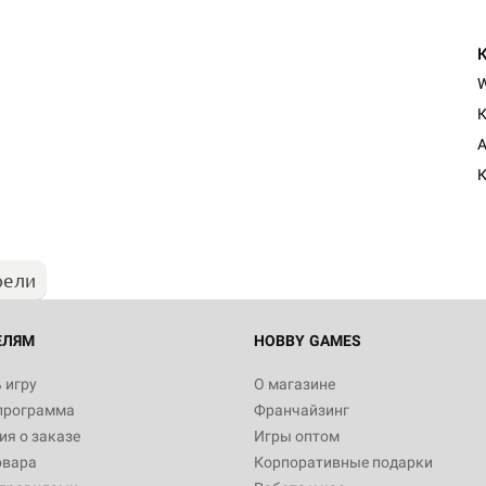
К
A
К
рели
ЕЛЯМ
HOBBY GAMES
 игру
О магазине
программа
Франчайзинг
я о заказе
Игры оптом
овара
Корпоративные подарки