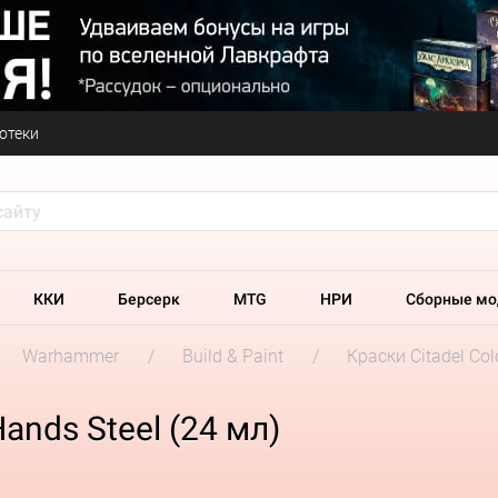
отеки
ККИ
Берсерк
MTG
НРИ
Сборные мо
Warhammer
Build & Paint
Краски Citadel Col
Hands Steel (24 мл)