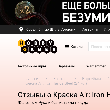
Соединённые Штаты Америки
Магазины
Игр
Каталог
Настольные игры
Варгеймы
Warhammer
Главная
Каталог
Варгеймы
Краска Air: Iron Hands Steel (24 мл)
Отзывы о Краска Air: Iron 
Железным Рукам без металла никуда