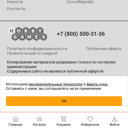
Новости
CrowdRepublic
Контакты
+7 (800) 500-31-36
Политика конфиденциальности
Публичная оферта
Правила акций со скидкой
Копирование материалов разрешено только по согласию
администрации
Содержимое сайта не является публичной офертой
На сайте Hobby Games применяются
рекомендательные
технологии
.
Используем
рекомендательные технологии
и
файлы куки.
Оставаясь с нами, вы соглашаетесь на их применение
Уведомить о наличии
OK
Главная
Каталог
Корзина
Избранное
Войти