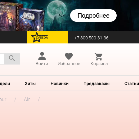
Подробнее
+7 800 500-31-36
перейти на Zvezda
Войти
Избранное
Корзина
дели
Хиты
Новинки
Предзаказы
Статьи
our
Air