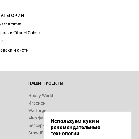
КАТЕГОРИИ
Warhammer
раски Citadel Colour
ir
раски и кисти
НАШИ ПРОЕКТЫ
Hobby World
Игрокон
Warforge
Мир фантастики
Используем куки и
Берсерк
рекомендательные
CrowdRepublic
технологии