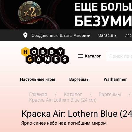
Соединённые Штаты Америки
Магазины
Игр
Каталог
Настольные игры
Варгеймы
Warhammer
Главная
Каталог
Варгеймы
Краска Air: Lothern Blue (24 мл)
Краска Air: Lothern Blue (2
Ярко-синее небо над погибшим миром