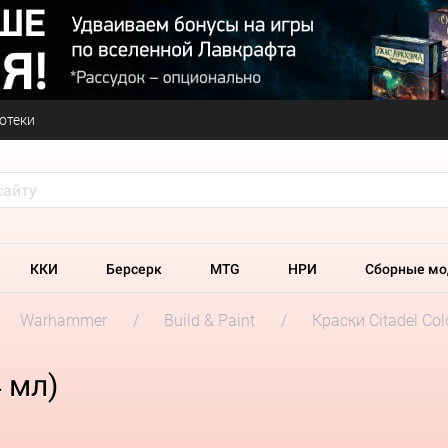
отеки
ККИ
Берсерк
MTG
НРИ
Сборные мо
Warhammer
Build & Paint
Краски Citadel Col
4 мл)