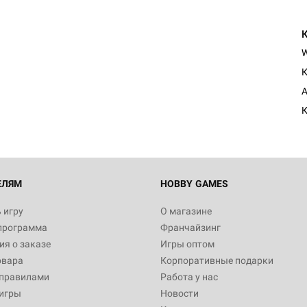
К
A
К
ЕЛЯМ
HOBBY GAMES
 игру
О магазине
программа
Франчайзинг
я о заказе
Игры оптом
овара
Корпоративные подарки
 правилами
Работа у нас
игры
Новости