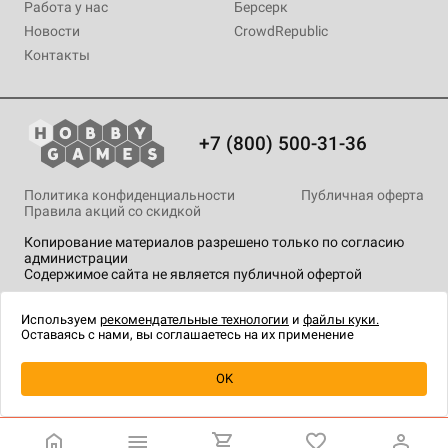
Работа у нас
Берсерк
Новости
CrowdRepublic
Контакты
+7 (800) 500-31-36
Политика конфиденциальности
Публичная оферта
Правила акций со скидкой
Копирование материалов разрешено только по согласию
администрации
Содержимое сайта не является публичной офертой
На сайте Hobby Games применяются
рекомендательные
технологии
.
Используем
рекомендательные технологии
и
файлы куки.
Оставаясь с нами, вы соглашаетесь на их применение
Уведомить о наличии
OK