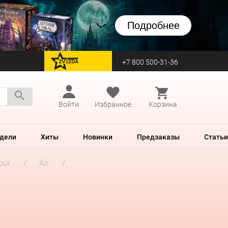
Подробнее
+7 800 500-31-36
перейти на Zvezda
Войти
Избранное
Корзина
дели
Хиты
Новинки
Предзаказы
Статьи
our
Air