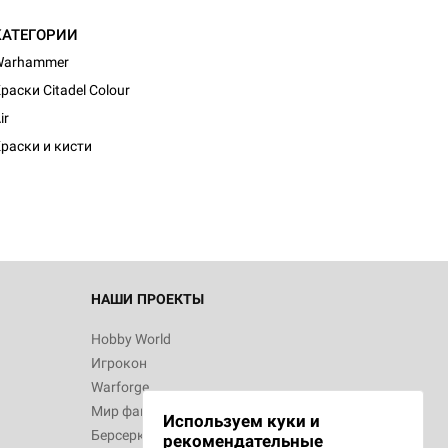
КАТЕГОРИИ
Warhammer
раски Citadel Colour
d Монстры
ir
раски и кисти
 Зомбицид:
НАШИ ПРОЕКТЫ
Hobby World
Игрокон
d Ужас
Warforge
Мир фантастики
Используем куки и
Берсерк
рекомендательные