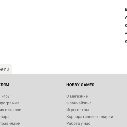
К
Настольная игра Hobby Worl
A
Египта
К
1 991
рели
Настольная игра Hobby World
Белая смерть
12 990
ЕЛЯМ
HOBBY GAMES
 игру
О магазине
программа
Франчайзинг
Настольная игра Hobby Worl
я о заказе
Игры оптом
Аркхэма. Карточная игра
овара
Корпоративные подарки
3 490
 правилами
Работа у нас