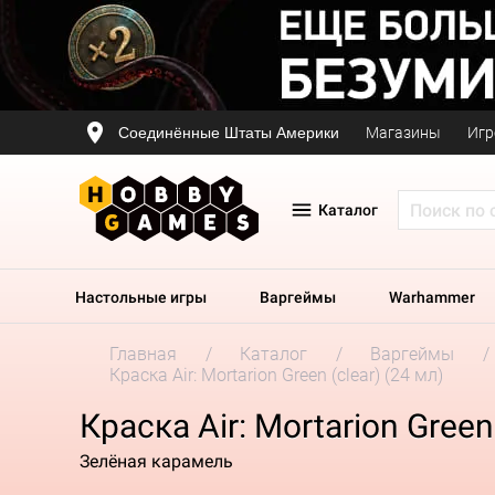
Соединённые Штаты Америки
Магазины
Игр
Каталог
Настольные игры
Варгеймы
Warhammer
Главная
Каталог
Варгеймы
Краска Air: Mortarion Green (clear) (24 мл)
Краска Air: Mortarion Green 
Зелёная карамель