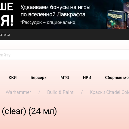
отеки
ККИ
Берсерк
MTG
НРИ
Сборные мо
Warhammer
Build & Paint
Краски Citadel Col
(clear) (24 мл)