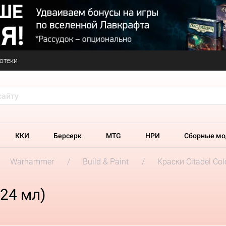
отеки
ККИ
Берсерк
MTG
НРИ
Сборные мо
Warhammer
Build & Paint
Краски Citadel Col
(24 мл)