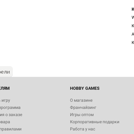
К
A
К
рели
ЕЛЯМ
HOBBY GAMES
 игру
О магазине
программа
Франчайзинг
я о заказе
Игры оптом
овара
Корпоративные подарки
 правилами
Работа у нас