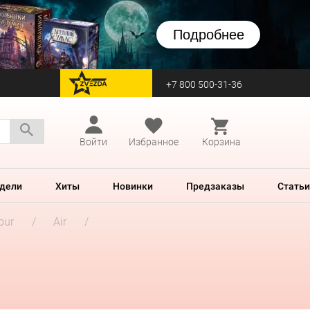
Подробнее
+7 800 500-31-36
перейти на Zvezda
Войти
Избранное
Корзина
дели
Хиты
Новинки
Предзаказы
Статьи
our
Air