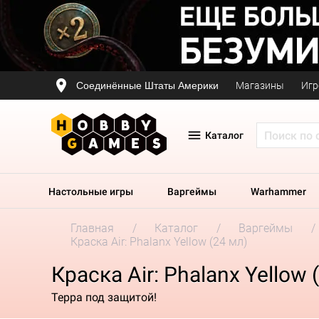
Соединённые Штаты Америки
Магазины
Игр
Каталог
Настольные игры
Варгеймы
Warhammer
Главная
Каталог
Варгеймы
Краска Air: Phalanx Yellow (24 мл)
Краска Air: Phalanx Yellow 
Терра под защитой!