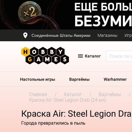
Соединённые Штаты Америки
Магазины
Игр
Каталог
Настольные игры
Варгеймы
Warhammer
Главная
Каталог
Варгеймы
Краска Air: Steel Legion Drab (24 мл)
Краска Air: Steel Legion Dr
Города превратились в пыль