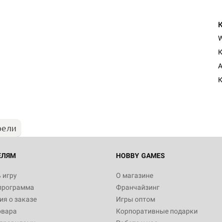
К
A
К
рели
ЕЛЯМ
HOBBY GAMES
 игру
О магазине
программа
Франчайзинг
я о заказе
Игры оптом
овара
Корпоративные подарки