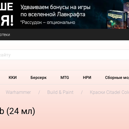
отеки
ККИ
Берсерк
MTG
НРИ
Сборные мо
Warhammer
Build & Paint
Краски Citadel Col
ab (24 мл)