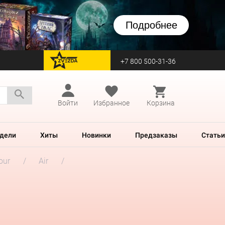
Подробнее
+7 800 500-31-36
перейти на Zvezda
Войти
Избранное
Корзина
дели
Хиты
Новинки
Предзаказы
Статьи
our
Air