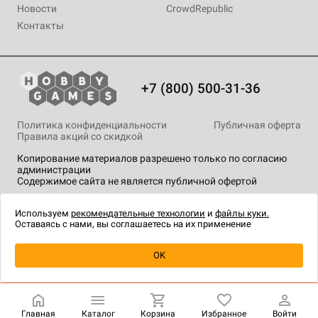
Новости
CrowdRepublic
Контакты
+7 (800) 500-31-36
Политика конфиденциальности
Публичная оферта
Правила акций со скидкой
Копирование материалов разрешено только по согласию
администрации
Содержимое сайта не является публичной офертой
На сайте Hobby Games применяются
рекомендательные
технологии
.
Используем
рекомендательные технологии
и
файлы куки.
Оставаясь с нами, вы соглашаетесь на их применение
Уведомить о наличии
OK
Главная
Каталог
Корзина
Избранное
Войти