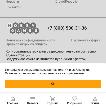
Новости
CrowdRepublic
Контакты
+7 (800) 500-31-36
Политика конфиденциальности
Публичная оферта
Правила акций со скидкой
Копирование материалов разрешено только по согласию
администрации
Содержимое сайта не является публичной офертой
На сайте Hobby Games применяются
рекомендательные
технологии
.
Используем
рекомендательные технологии
и
файлы куки.
Оставаясь с нами, вы соглашаетесь на их применение
Уведомить о наличии
OK
Главная
Каталог
Корзина
Избранное
Войти