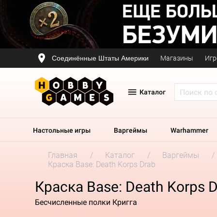
Соединённые Штаты Америки
Магазины
Игр
Каталог
Настольные игры
Варгеймы
Warhammer
Главная
Каталог
Варгеймы
Краска Base: Death Korps Drab
Краска Base: Death Korps 
Бесчисленные полки Кригга