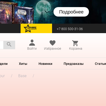
Подробнее
+7 800 500-31-36
перейти на Zvezda
Войти
Избранное
Корзина
дели
Хиты
Новинки
Предзаказы
Статьи
our
Base