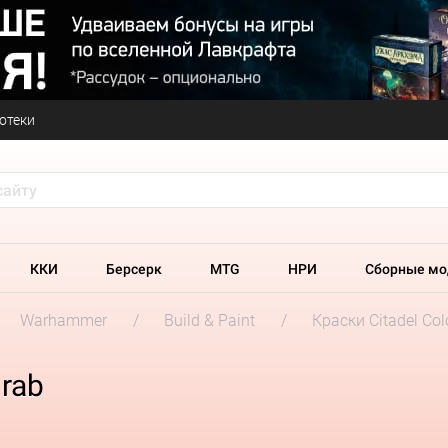
отеки
ККИ
Берсерк
MTG
НРИ
Сборные мо
Warhammer
Build & Paint
Краски Citadel Col
Drab