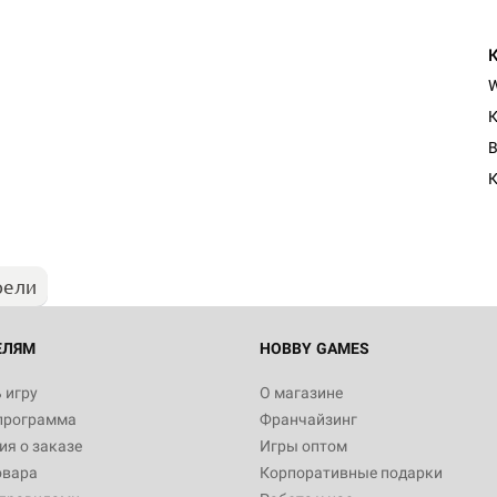
К
B
К
рели
ЕЛЯМ
HOBBY GAMES
 игру
О магазине
программа
Франчайзинг
я о заказе
Игры оптом
овара
Корпоративные подарки