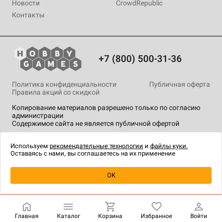
Новости
CrowdRepublic
Контакты
+7 (800) 500-31-36
Политика конфиденциальности
Публичная оферта
Правила акций со скидкой
Копирование материалов разрешено только по согласию
администрации
Содержимое сайта не является публичной офертой
На сайте Hobby Games применяются
рекомендательные
технологии
.
Используем
рекомендательные технологии
и
файлы куки.
Оставаясь с нами, вы соглашаетесь на их применение
Уведомить о наличии
OK
Главная
Каталог
Корзина
Избранное
Войти