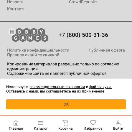
Новости
CrowdRepublic
Контакты
+7 (800) 500-31-36
Политика конфиденциальности
Публичная оферта
Правила акций со скидкой
Копирование материалов разрешено только по согласию
администрации
Содержимое сайта не является публичной офертой
На сайте Hobby Games применяются
рекомендательные
технологии
.
Используем
рекомендательные технологии
и
файлы куки.
Оставаясь с нами, вы соглашаетесь на их применение
Уведомить о наличии
OK
Главная
Каталог
Корзина
Избранное
Войти