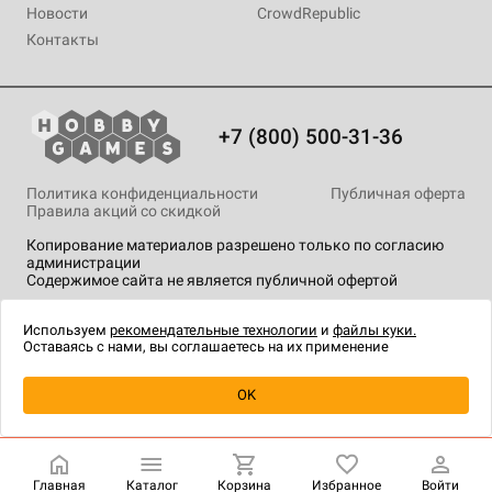
Новости
CrowdRepublic
Контакты
+7 (800) 500-31-36
Политика конфиденциальности
Публичная оферта
Правила акций со скидкой
Копирование материалов разрешено только по согласию
администрации
Содержимое сайта не является публичной офертой
На сайте Hobby Games применяются
рекомендательные
технологии
.
Используем
рекомендательные технологии
и
файлы куки.
Оставаясь с нами, вы соглашаетесь на их применение
Уведомить о наличии
OK
Главная
Каталог
Корзина
Избранное
Войти