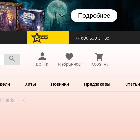
Подробнее
+7 800 500-31-36
перейти на Zvezda
Войти
Избранное
Корзина
дели
Хиты
Новинки
Предзаказы
Статьи
Effects