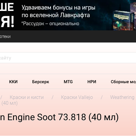
отеки
ККИ
Берсерк
MTG
НРИ
Сборные мо
Краски и кисти
Краски Vallejo
Weathering 
 (40 мл)
wn Engine Soot 73.818 (40 мл)