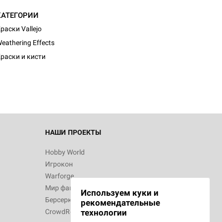
КАТЕГОРИИ
раски Vallejo
eathering Effects
раски и кисти
НАШИ ПРОЕКТЫ
Hobby World
Игрокон
Warforge
Мир фантастики
Используем куки и
Берсерк
рекомендательные
CrowdRepublic
технологии