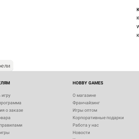
К
W
К
рели
ЕЛЯМ
HOBBY GAMES
 игру
О магазине
программа
Франчайзинг
я о заказе
Игры оптом
овара
Корпоративные подарки
 правилами
Работа у нас
игры
Новости