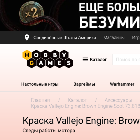
Соединённые Штаты Америки
Магазины
Игр
Каталог
Настольные игры
Варгеймы
Warhammer
Главная
Каталог
Аксессуары
Краска Vallejo Engine: Brown Engine Soot 73.818
Краска Vallejo Engine: Bro
Следы работы мотора