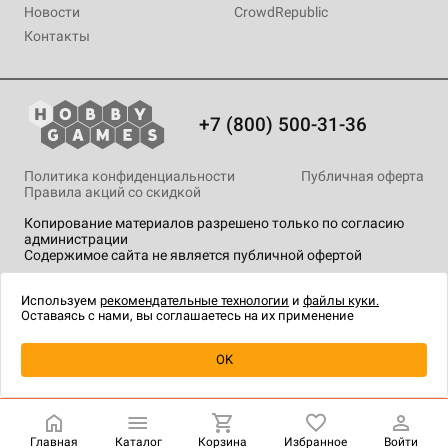
Новости
CrowdRepublic
Контакты
+7 (800) 500-31-36
Политика конфиденциальности
Публичная оферта
Правила акций со скидкой
Копирование материалов разрешено только по согласию
администрации
Содержимое сайта не является публичной офертой
На сайте Hobby Games применяются
рекомендательные
технологии
.
Используем
рекомендательные технологии
и
файлы куки.
Оставаясь с нами, вы соглашаетесь на их применение
Уведомить о наличии
OK
Главная
Каталог
Корзина
Избранное
Войти