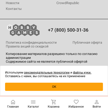
Новости
CrowdRepublic
Контакты
+7 (800) 500-31-36
Политика конфиденциальности
Публичная оферта
Правила акций со скидкой
Копирование материалов разрешено только по согласию
администрации
Содержимое сайта не является публичной офертой
На сайте Hobby Games применяются
рекомендательные
технологии
.
Используем
рекомендательные технологии
и
файлы куки.
Оставаясь с нами, вы соглашаетесь на их применение
Уведомить о наличии
OK
Главная
Каталог
Корзина
Избранное
Войти