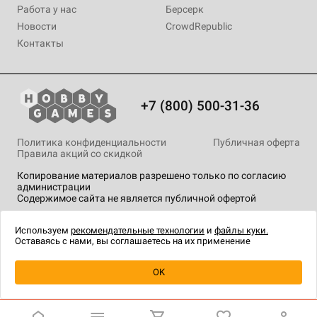
Работа у нас
Берсерк
Новости
CrowdRepublic
Контакты
+7 (800) 500-31-36
Политика конфиденциальности
Публичная оферта
Правила акций со скидкой
Копирование материалов разрешено только по согласию
администрации
Содержимое сайта не является публичной офертой
На сайте Hobby Games применяются
рекомендательные
технологии
.
Используем
рекомендательные технологии
и
файлы куки.
Оставаясь с нами, вы соглашаетесь на их применение
Уведомить о наличии
OK