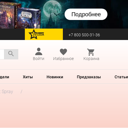
Подробнее
+7 800 500-31-36
перейти на Zvezda
Войти
Избранное
Корзина
дели
Хиты
Новинки
Предзаказы
Статьи
 Spray