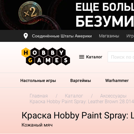
Соединённые Штаты Америки
Магазины
Игр
Каталог
Настольные игры
Варгеймы
Warhammer
Главная
Каталог
Аксессуары
Краска Hobby Paint Spray: Leather Brown 28.014
Краска Hobby Paint Spray: 
Кожаный мяч