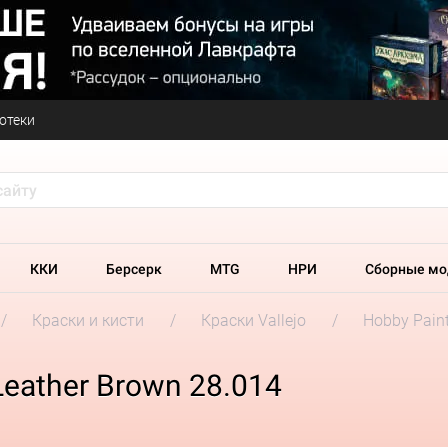
отеки
ККИ
Берсерк
MTG
НРИ
Сборные мо
Краски и кисти
Краски Vallejo
Hobby Paint
Leather Brown 28.014