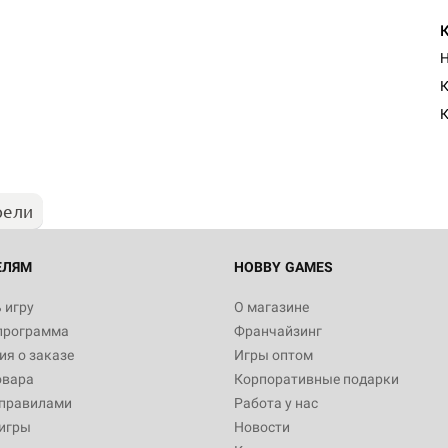
H
К
К
рели
ЕЛЯМ
HOBBY GAMES
 игру
О магазине
программа
Франчайзинг
я о заказе
Игры оптом
овара
Корпоративные подарки
 правилами
Работа у нас
игры
Новости