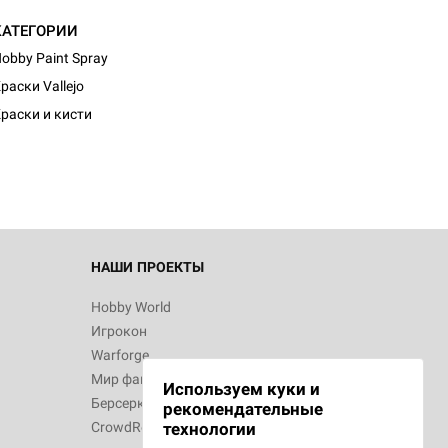
КАТЕГОРИИ
obby Paint Spray
раски Vallejo
раски и кисти
НАШИ ПРОЕКТЫ
Hobby World
Игрокон
Warforge
Мир фантастики
Используем куки и
Берсерк
рекомендательные
CrowdRepublic
технологии