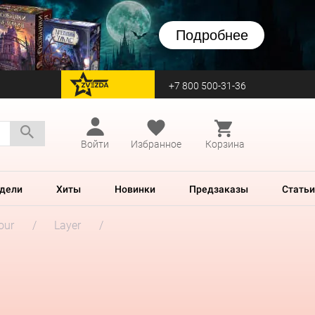
Подробнее
+7 800 500-31-36
перейти на Zvezda
Войти
Избранное
Корзина
дели
Хиты
Новинки
Предзаказы
Статьи
our
Layer