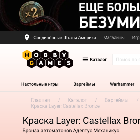
Соединённые Штаты Америки
Магазины
Игр
Каталог
Настольные игры
Варгеймы
Warhammer
Главная
Каталог
Варгеймы
Краска Layer: Castellax Bronze
Краска Layer: Castellax Bro
Бронза автоматонов Адептус Механикус