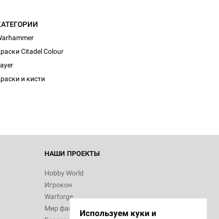
КАТЕГОРИИ
Warhammer
раски Citadel Colour
d Монстры
ayer
раски и кисти
 Зомбицид:
НАШИ ПРОЕКТЫ
Hobby World
Игрокон
d Ужас
Warforge
Мир фантастики
Используем куки и