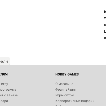
К
Настольная игра Hobby Worl
L
Египта
К
1 991
рели
Настольная игра Hobby World
Белая смерть
12 990
ЕЛЯМ
HOBBY GAMES
 игру
О магазине
программа
Франчайзинг
Настольная игра Hobby Worl
я о заказе
Игры оптом
Аркхэма. Карточная игра
овара
Корпоративные подарки
3 490