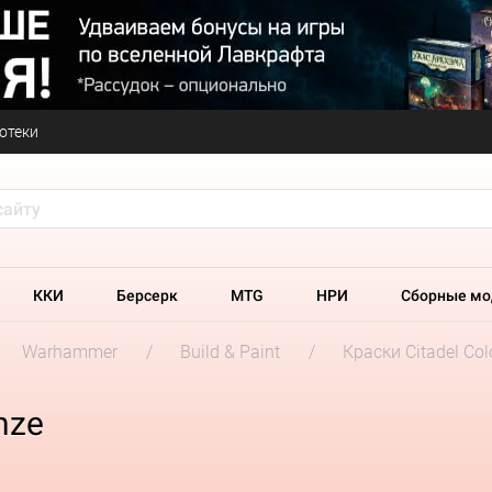
отеки
ККИ
Берсерк
MTG
НРИ
Сборные мо
Warhammer
Build & Paint
Краски Citadel Col
nze