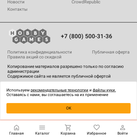
Новости
CrowdRepublic
Контакты
+7 (800) 500-31-36
Политика конфиденциальности
Публичная оферта
Правила акций со скидкой
Копирование материалов разрешено только по согласию
администрации
Содержимое сайта не является публичной офертой
На сайте Hobby Games применяются
рекомендательные
технологии
.
Используем
рекомендательные технологии
и
файлы куки.
Оставаясь с нами, вы соглашаетесь на их применение
Уведомить о наличии
OK
Главная
Каталог
Корзина
Избранное
Войти